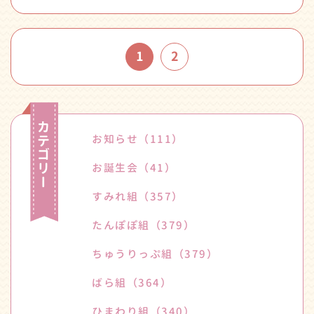
1
2
お知らせ
（111）
お誕生会
（41）
すみれ組
（357）
たんぽぽ組
（379）
ちゅうりっぷ組
（379）
ばら組
（364）
ひまわり組
（340）