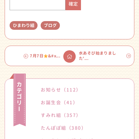
ひまわり組
ブログ
水あそび始まりまし
7月7日
&#x...
た'...
お知らせ
（112）
お誕生会
（41）
すみれ組
（357）
たんぽぽ組
（380）